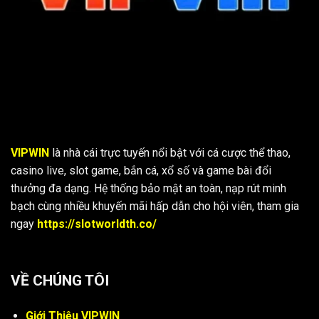
VIPWIN
là nhà cái trực tuyến nổi bật với cá cược thể thao,
casino live, slot game, bắn cá, xổ số và game bài đổi
thưởng đa dạng. Hệ thống bảo mật an toàn, nạp rút minh
bạch cùng nhiều khuyến mãi hấp dẫn cho hội viên, tham gia
ngay
https://slotworldth.co/
VỀ CHÚNG TÔI
Giới Thiệu VIPWIN