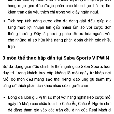
hạng mục giải đấu được phân chia khoa học, hỗ trợ tìm
kiếm trận đấu yêu thích chỉ trong vài giây ngắn ngủi.
Tích hợp tính năng cược xiên đa dạng giải đấu, giúp gia
tăng mức lợi nhuận lên gấp nhiều lần so với cược đơn
thông thường. Đây là phương pháp tối ưu hóa nguồn vốn
cho những ai sở hữu khả năng phán đoán chính xác nhiều
trận.
3 môn thể thao hấp dẫn tại Saba Sports VIPWIN
Sự đa dạng giải đấu chính là thế mạnh giúp Saba Sports luôn
duy trì lượng khách truy cập khổng lồ mỗi ngày từ khắp nơi.
Mỗi bộ môn đều mang sắc thái riêng, đáp ứng gu thẩm mỹ
cùng sở thích phân tích khác nhau của người chơi.
Bóng đá luôn giữ vị trí số một với hàng nghìn kèo cược mỗi
ngày từ khắp các châu lục như Châu Âu, Châu Á. Người chơi
dễ dàng tham gia vào các trận cầu đinh của Real Madrid,