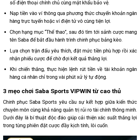
số điện thoại chính chủ cùng mật khẩu bảo vệ.
Nạp tiền vào ví thông qua phương thức chuyển khoản ngân
hàng trực tuyến hoặc ví điện tử vô cùng tiện lợi.
Chọn hạng mục “Thể thao”, sau đó tìm tới sảnh cược mang
tên Saba để bắt đầu hành trình chinh phục bảng kèo.
Lựa chọn trận đấu yêu thích, đặt mức tiền phù hợp rồi xác
nhận phiếu cược để chờ đợi kết quả thắng lợi.
Khi chiến thắng, thực hiện lệnh rút tiền về tài khoản ngân
hàng cá nhân chỉ trong vài phút xử lý tự động.
3 mẹo chơi Saba Sports VIPWIN từ cao thủ
Chinh phục Saba Sports yêu cầu sự kết hợp giữa kiến thức
chuyên môn cùng khả năng quản trị rủi ro tài chính thông minh.
Dưới đây là bí thuật độc đáo giúp cải thiện xác suất thắng lợi
trong từng phiên đặt cược đầy kịch tính, lôi cuốn.