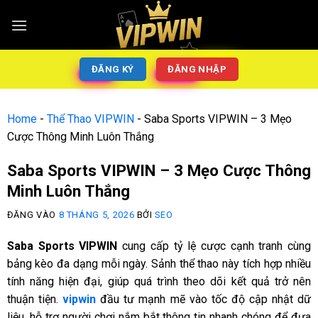
ĐĂNG KÝ
ĐĂNG NHẬP
Home
-
Thể Thao VIPWIN
-
Saba Sports VIPWIN – 3 Mẹo
Cược Thông Minh Luôn Thắng
Saba Sports VIPWIN – 3 Mẹo Cược Thông
Minh Luôn Thắng
ĐĂNG VÀO
8 THÁNG 5, 2026
BỞI
SEO
Saba Sports VIPWIN
cung cấp tỷ lệ cược cạnh tranh cùng
bảng kèo đa dạng mỗi ngày. Sảnh thể thao này tích hợp nhiều
tính năng hiện đại, giúp quá trình theo dõi kết quả trở nên
thuận tiện.
vipwin
đầu tư mạnh mẽ vào tốc độ cập nhật dữ
liệu, hỗ trợ người chơi nắm bắt thông tin nhanh chóng để đưa