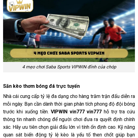
4 mẹo chơi Saba Sports VIPWIN đỉnh của chóp
Săn kèo thơm bóng đá trực tuyến
Nhà cái cung cấp tỷ lệ đa dạng cho hàng trăm trận đấu diễn ra
mỗi ngày. Bạn cần dành thời gian phân tích phong độ đội bóng
trước khi xuống tiền.
VIPWIN vin777 vin777
hỗ trợ tra cứu
thông tin nhanh chóng để người chơi đưa ra quyết định chính
xác. Hãy ưu tiên chọn giải đấu lớn vì tính ổn định cao. Kỹ năng
quan sát biến động tỷ lệ kèo là yếu tố then chốt giúp bạn