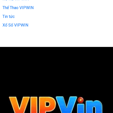
Thể Thao VIPWIN
Tin tức
Xổ Số VIPWIN