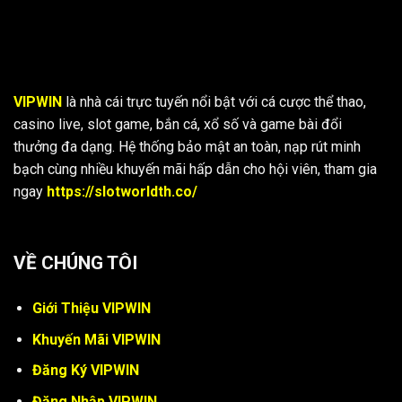
VIPWIN
là nhà cái trực tuyến nổi bật với cá cược thể thao,
casino live, slot game, bắn cá, xổ số và game bài đổi
thưởng đa dạng. Hệ thống bảo mật an toàn, nạp rút minh
bạch cùng nhiều khuyến mãi hấp dẫn cho hội viên, tham gia
ngay
https://slotworldth.co/
VỀ CHÚNG TÔI
Giới Thiệu VIPWIN
Khuyến Mãi VIPWIN
Đăng Ký VIPWIN
Đăng Nhập VIPWIN