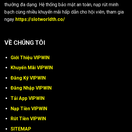
của bạn khi biểu tượng đang dần khớp lại với nhau trên màn
thưởng đa dạng. Hệ thống bảo mật an toàn, nạp rút minh
hình. Luôn đảm bảo bạn đang ở trong vùng phủ sóng ổn
bạch cùng nhiều khuyến mãi hấp dẫn cho hội viên, tham gia
định giúp hành trình săn hũ Jackpot diễn ra suôn sẻ.
ngay
https://slotworldth.co/
Mỗi trò chơi có số lượng dòng thắng khác nhau, việc nắm rõ
luật chơi giúp bạn lựa chọn mức cược phù hợp tối ưu lợi
VỀ CHÚNG TÔI
nhuận. Hãy dành ít phút đọc qua phần hướng dẫn để hiểu về
giá trị của từng biểu tượng trước khi chính thức đặt cược vốn
lớn.
Giới Thiệu VIPWIN
Khuyến Mãi VIPWIN
Xem Thêm :
Khuyến Mại VIPWIN
– Cập
Đăng Ký VIPWIN
Nhật Danh Sách Ưu Đãi Mới Nhất
Đăng Nhập VIPWIN
Kết luận
Tải App VIPWIN
Nổ hũ VIPWIN7
chính là cánh cửa mở ra cơ hội đổi đời với
Nạp Tiền VIPWIN
những phần thưởng Jackpot giá trị lên đến hàng tỷ đồng
Rút Tiền VIPWIN
đang chờ đón. Tải
app VIPWIN
ngay lúc này tận hưởng sự
thịnh vượng bền vững cùng nhà cái uy tín hàng đầu cùng nhà
SITEMAP