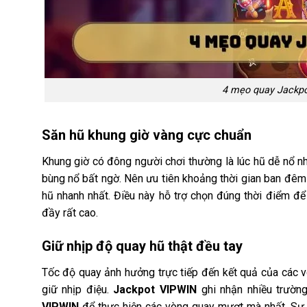
4 mẹo quay Jackpo
Săn hũ khung giờ vàng cực chuẩn
Khung giờ có đông người chơi thường là lúc hũ dễ nổ nhấ
bùng nổ bất ngờ. Nên ưu tiên khoảng thời gian ban đê
hũ nhanh nhất. Điều này hỗ trợ chọn đúng thời điểm để
đầy rất cao.
Giữ nhịp độ quay hũ thật đều tay
Tốc độ quay ảnh hưởng trực tiếp đến kết quả của các
giữ nhịp điệu.
Jackpot VIPWIN
ghi nhận nhiều trường
VIPWIN
để thực hiện các vòng quay mượt mà nhất. Sự ổn