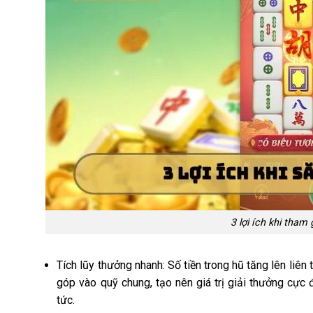
3 lợi ích khi tha
Tích lũy thưởng nhanh: Số tiền trong hũ tăng lên liên
góp vào quỹ chung, tạo nên giá trị giải thưởng cực
tức.