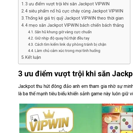
3 ưu điểm vượt trội khi săn Jackpot VIPWIN
4 siêu phẩm nổ hũ cực cháy cùng Jackpot VIPWIN
Thống kê giá trị quỹ Jackpot VIPWIN theo thời gian
4 mẹo săn Jackpot VIPWIN bách chiến bách thắng
Săn hũ khung giờ vàng cực chuẩn
Giữ nhịp độ quay hũ thật đều tay
Cách tìm kiếm link dự phòng tránh bị chặn
Làm chủ cảm xúc trong mọi tình huống
Kết luận
3 ưu điểm vượt trội khi săn Jack
Jackpot thu hút đông đảo anh em tham gia nhờ sự minh
là ba thế mạnh tiêu biểu khiến sảnh game này luôn giữ v