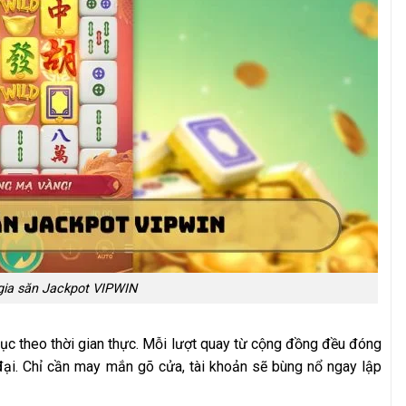
m gia săn Jackpot VIPWIN
 tục theo thời gian thực. Mỗi lượt quay từ cộng đồng đều đóng
 đại. Chỉ cần may mắn gõ cửa, tài khoản sẽ bùng nổ ngay lập