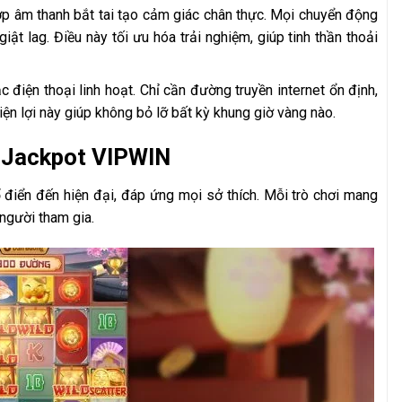
ợp âm thanh bắt tai tạo cảm giác chân thực. Mọi chuyển động
iật lag. Điều này tối ưu hóa trải nghiệm, giúp tinh thần thoải
c điện thoại linh hoạt. Chỉ cần đường truyền internet ổn định,
tiện lợi này giúp không bỏ lỡ bất kỳ khung giờ vàng nào.
g Jackpot VIPWIN
 điển đến hiện đại, đáp ứng mọi sở thích. Mỗi trò chơi mang
người tham gia.