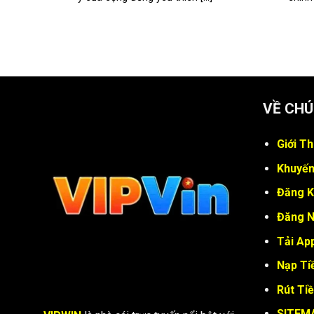
VỀ CHÚ
Giới T
Khuyến
Đăng K
Đăng N
Tải Ap
Nạp Ti
Rút Ti
SITEM