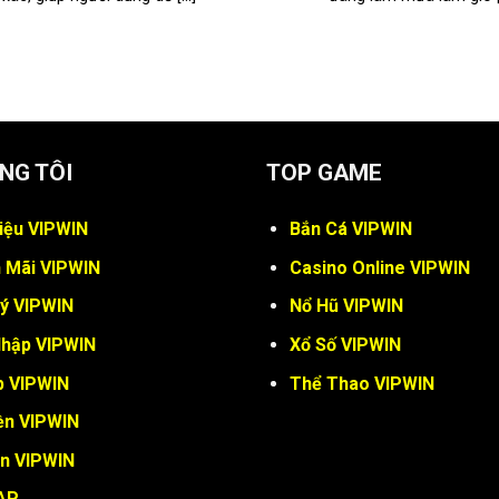
NG TÔI
TOP GAME
hiệu VIPWIN
Bắn Cá VIPWIN
 Mãi VIPWIN
Casino Online VIPWIN
ý VIPWIN
Nổ Hũ VIPWIN
hập VIPWIN
Xổ Số VIPWIN
p VIPWIN
Thể Thao VIPWIN
ền VIPWIN
ền VIPWIN
AP