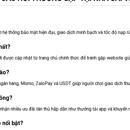
 hệ thống bảo mật hiện đại, giao dịch minh bạch và tốc độ nạp rút
hất?
t
được cập nhật từ trang chủ chính thức để tránh gặp website giả
nào?
ân hàng, Momo, ZaloPay và USDT giúp người chơi giao dịch thuận 
hông?
 nhận nhiều ưu đãi tân thủ hấp dẫn như thưởng tải app và khuyến 
 nổi bật?