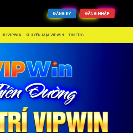
ĐĂNG KÝ
ĐĂNG NHẬP
 HŨ VIPWIN
KHUYẾN MẠI VIPWIN
TIN TỨC