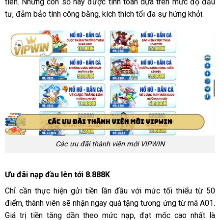
tiên. Những con số này được tính toán dựa trên mức độ đầu
tư, đảm bảo tính công bằng, kích thích tối đa sự hứng khởi.
Các ưu đãi thành viên mới VIPWIN
Ưu đãi nạp đầu lên tới 8.888K
Chỉ cần thực hiện gửi tiền lần đầu với mức tối thiểu từ 50
điểm, thành viên sẽ nhận ngay quà tặng tương ứng từ mã A01.
Giá trị tiền tăng dần theo mức nạp, đạt mốc cao nhất là