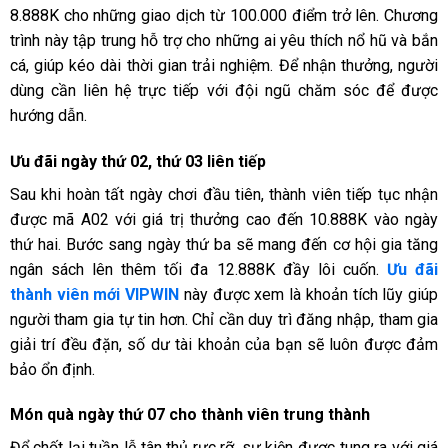
8.888K cho những giao dịch từ 100.000 điểm trở lên. Chương
trình này tập trung hỗ trợ cho những ai yêu thích nổ hũ và bắn
cá, giúp kéo dài thời gian trải nghiệm. Để nhận thưởng, người
dùng cần liên hệ trực tiếp với đội ngũ chăm sóc để được
hướng dẫn.
Ưu đãi ngày thứ 02, thứ 03 liên tiếp
Sau khi hoàn tất ngày chơi đầu tiên, thành viên tiếp tục nhận
được mã A02 với giá trị thưởng cao đến 10.888K vào ngày
thứ hai. Bước sang ngày thứ ba sẽ mang đến cơ hội gia tăng
ngân sách lên thêm tối đa 12.888K đầy lôi cuốn.
Ưu đãi
thành viên mới VIPWIN
này được xem là khoản tích lũy giúp
người tham gia tự tin hơn. Chỉ cần duy trì đăng nhập, tham gia
giải trí đều đặn, số dư tài khoản của bạn sẽ luôn được đảm
bảo ổn định.
Món quà ngày thứ 07 cho thành viên trung thành
Để chốt lại tuần lễ tân thủ rực rỡ, sự kiện được tung ra với giá