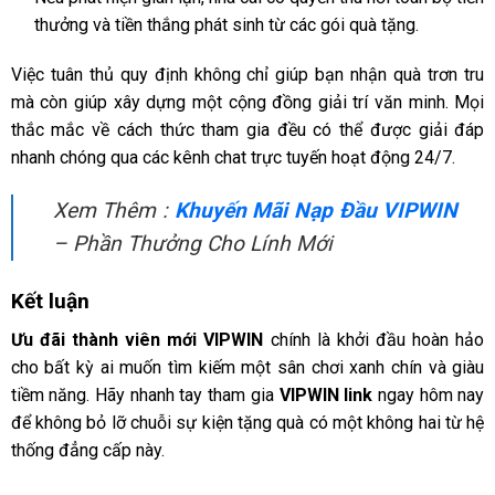
thưởng và tiền thắng phát sinh từ các gói quà tặng.
Việc tuân thủ quy định không chỉ giúp bạn nhận quà trơn tru
mà còn giúp xây dựng một cộng đồng giải trí văn minh. Mọi
thắc mắc về cách thức tham gia đều có thể được giải đáp
nhanh chóng qua các kênh chat trực tuyến hoạt động 24/7.
Xem Thêm :
Khuyến Mãi Nạp Đầu VIPWIN
– Phần Thưởng Cho Lính Mới
Kết luận
Ưu đãi thành viên mới VIPWIN
chính là khởi đầu hoàn hảo
cho bất kỳ ai muốn tìm kiếm một sân chơi xanh chín và giàu
tiềm năng. Hãy nhanh tay tham gia
VIPWIN link
ngay hôm nay
để không bỏ lỡ chuỗi sự kiện tặng quà có một không hai từ hệ
thống đẳng cấp này.