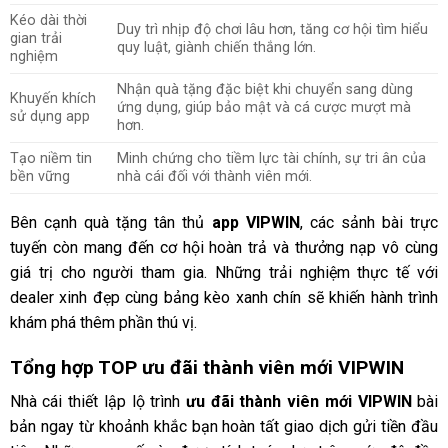
Kéo dài thời
Duy trì nhịp độ chơi lâu hơn, tăng cơ hội tìm hiểu
gian trải
quy luật, giành chiến thắng lớn.
nghiệm
Nhận quà tặng đặc biệt khi chuyển sang dùng
Khuyến khích
ứng dụng, giúp bảo mật và cá cược mượt mà
sử dụng app
hơn.
Tạo niềm tin
Minh chứng cho tiềm lực tài chính, sự tri ân của
bền vững
nhà cái đối với thành viên mới.
Bên cạnh quà tặng tân thủ
app VIPWIN
, các sảnh bài trực
tuyến còn mang đến cơ hội hoàn trả và thưởng nạp vô cùng
giá trị cho người tham gia. Những trải nghiệm thực tế với
dealer xinh đẹp cùng bảng kèo xanh chín sẽ khiến hành trình
khám phá thêm phần thú vị.
Tổng hợp TOP ưu đãi thành viên mới VIPWIN
Nhà cái thiết lập lộ trình
ưu đãi thành viên mới VIPWIN
bài
bản ngay từ khoảnh khắc bạn hoàn tất giao dịch gửi tiền đầu