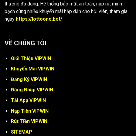
thưởng đa dạng. Hệ thống bảo mật an toàn, nạp rút minh
bạch cùng nhiều khuyến mãi hấp dẫn cho hội viên, tham gia
ngay
https://lottoone.bet/
VỀ CHÚNG TÔI
Giới Thiệu VIPWIN
Khuyến Mãi VIPWIN
Đăng Ký VIPWIN
Đăng Nhập VIPWIN
Tải App VIPWIN
Nạp Tiền VIPWIN
Rút Tiền VIPWIN
SITEMAP