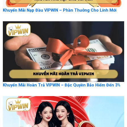
Khuyến Mãi Nạp Đầu VIPWIN – Phần Thưởng Cho Lính Mới
Khuyến Mãi Hoàn Trả VIPWIN – Đặc Quyền Bảo Hiểm Đến 3%