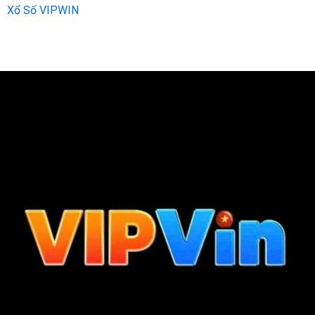
Xổ Số VIPWIN