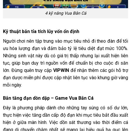
4 kỹ năng Vua Bắn Cá
Kỹ thuật bắn tỉa tích lũy vốn ổn định
Người chơi nên tập trung vào mục tiêu nhỏ đi theo đàn để tối
ưu hóa lượng đạn và đảm bảo tỷ lệ tiêu diệt đạt mức 100%.
Những sinh vật này dù có giá trị thấp nhưng lại xuất hiện liên
tục, giúp bạn duy trì nguồn vốn để chuẩn bị cho cuộc đi săn
lớn. Đừng quên truy cập
VIPWIN
để nhận thêm các gói hỗ trợ
đạn dược miễn phí được cập nhật liên tục vào khung giờ vàng
mỗi ngày.
Bắn tăng đạn dồn dập – Game Vua Bắn Cá
Đây là phương pháp dành cho những tay súng có số dư lớn,
thực hiện việc tăng dần cấp độ đạn khi mục tiêu bắt đầu xuất
hiện ở giữa màn hình. Việc dồn sát thương vào thời điểm cá
đang di chuyển chậm nhất sẽ mang lại hiệu quả hạ gục lên