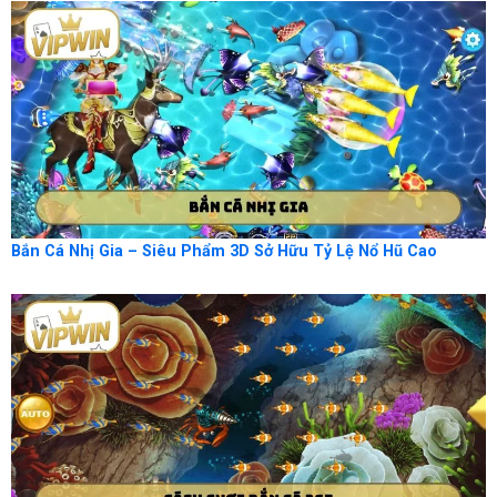
Bắn Cá Nhị Gia – Siêu Phẩm 3D Sở Hữu Tỷ Lệ Nổ Hũ Cao