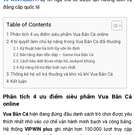
đẳng cấp quốc tế.
Table of Contents
Phân tích 4 ưu điểm siêu phẩm Vua Bắn Cá online
4 bí quyết làm chủ kỹ năng trong Vua Bắn Cá đổi thưởng
Kỹ thuật bắn tỉa tích lũy vốn ổn định
Bắn tăng đạn dồn dập – Game Vua Bắn Cá
Cách tiêu diệt Boss nhận hũ Jackpot khủng
Kỹ năng hỗ trợ đặc biệt cực chất
Thống kê hệ số trả thưởng và kho vũ khí Vua Bắn Cá
Kết luận
Phân tích 4 ưu điểm siêu phẩm Vua Bắn Cá
online
Vua Bắn Cá
hiện đang đứng đầu danh sách trò chơi được yêu
thích nhất nhờ vào cơ chế vận hành minh bạch và công bằng.
Hệ thống
VIPWIN plus
ghi nhận hơn 150.000 lượt truy cập