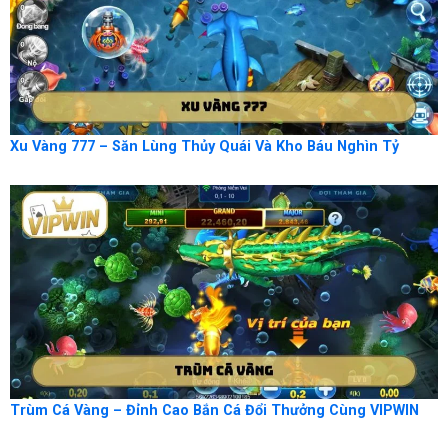
Xu Vàng 777 – Săn Lùng Thủy Quái Và Kho Báu Nghìn Tỷ
Trùm Cá Vàng – Đỉnh Cao Bắn Cá Đổi Thưởng Cùng VIPWIN