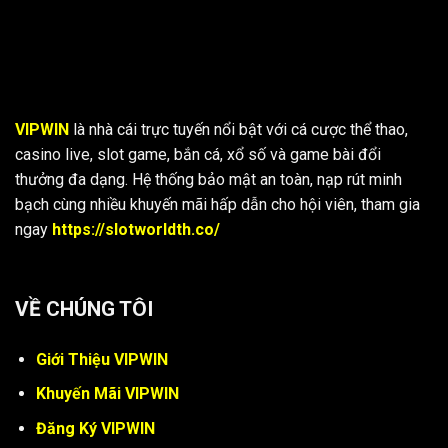
VIPWIN
là nhà cái trực tuyến nổi bật với cá cược thể thao,
casino live, slot game, bắn cá, xổ số và game bài đổi
thưởng đa dạng. Hệ thống bảo mật an toàn, nạp rút minh
bạch cùng nhiều khuyến mãi hấp dẫn cho hội viên, tham gia
ngay
https://slotworldth.co/
VỀ CHÚNG TÔI
Giới Thiệu VIPWIN
Khuyến Mãi VIPWIN
Đăng Ký VIPWIN