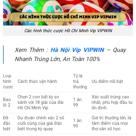
Các hình thức cược Hồ Chí Minh Vip VIPWIN
Xem Thêm :
Hà Nội Vip VIPWIN
– Quay
Nhanh Trúng Lớn, An Toàn 100%
Loại
Tỷ lệ
hình
Cách thức vận hành
trả
Ưu điểm nổi bật
cược
thưởng
Chọn 2 con bất kỳ so
Xác suất trúng cao
Bao
1 ăn
sánh với 18 giải của đài
nhất, phù hợp đầu tư
lô 2
99
Hồ Chí Minh Vip.
ổn định.
Đề
Dự đoán chính xác 2 số
Giá trị thưởng lớn, là
1 ăn
đặc
cuối cùng của giải Đặc
tâm điểm của mọi
99
biệt
biệt trong kỳ quay.
thợ săn số học.