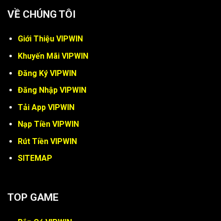
VỀ CHÚNG TÔI
Giới Thiệu VIPWIN
Khuyến Mãi VIPWIN
Đăng Ký VIPWIN
Đăng Nhập VIPWIN
Tải App VIPWIN
Nạp Tiền VIPWIN
Rút Tiền VIPWIN
SITEMAP
TOP GAME