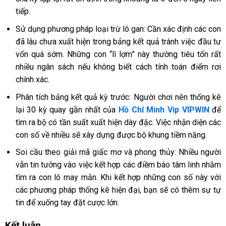
tiếp.
Sử dụng phương pháp loại trừ lô gan: Cần xác định các con
đã lâu chưa xuất hiện trong bảng kết quả tránh việc đầu tư
vốn quá sớm. Những con “lì lợm” này thường tiêu tốn rất
nhiều ngân sách nếu không biết cách tính toán điểm rơi
chính xác.
Phân tích bảng kết quả kỳ trước: Người chơi nên thống kê
lại 30 kỳ quay gần nhất của
Hồ Chí Minh Vip VIPWIN
để
tìm ra bộ có tần suất xuất hiện dày đặc. Việc nhận diện các
con số về nhiều sẽ xây dựng được bộ khung tiềm năng.
Soi cầu theo giải mã giấc mơ và phong thủy: Nhiều người
vẫn tin tưởng vào việc kết hợp các điềm báo tâm linh nhằm
tìm ra con lô may mắn. Khi kết hợp những con số này với
các phương pháp thống kê hiện đại, bạn sẽ có thêm sự tự
tin để xuống tay đặt cược lớn.
Kết luận