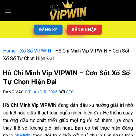
ĐĂNG KÝ
ĐĂNG NHẬP
Home
-
Xổ Số VIPWIN
-
Hồ Chí Minh Vip VIPWIN – Cơn Sốt
Xổ Số Tự Chọn Hiện Đại
Hồ Chí Minh Vip VIPWIN – Cơn Sốt Xổ Số
Tự Chọn Hiện Đại
ĐĂNG VÀO
8 THÁNG 5, 2026
BỞI
SEO
Hồ Chí Minh Vip VIPWIN
đang dẫn đầu xu hướng giải trí nhờ
sự kết hợp giữa thuật toán ngẫu nhiên hiện đại. Hệ thống quay
thưởng đầu tư phát triển giúp mọi người có thêm lựa chọn
thay thế với khung giờ linh hoạt. Bạn có thể thực hiện đăng
nhập
VIPWIN
theo dõi trực tiếp kết quả thuận tiện ngay trên