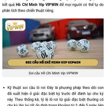
kết quả
Hồ Chí Minh Vip VIPWIN
để mọi người có thể tự do
phân tích theo chiến thuật riêng.
Soi cầu Hồ Chí Minh Vip VIPWIN
Kỹ thuật soi cầu lô rơi: Đây là phương pháp theo dõi con
đã xuất hiện ở giải đặc biệt kỳ trước để đánh lại cho kỳ
này. Theo thống kê, tỷ lệ lô rơi từ giải đặc biệt thường có
chu kỳ lặp lại rất ổn định trong khoảng từ 3 đến 5 ngày liên